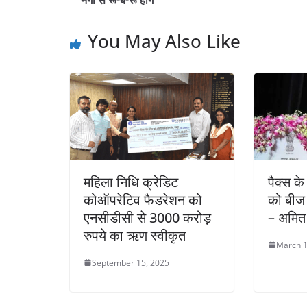
नेगी से रू-ब-रू होंगे
You May Also Like
महिला निधि क्रेडिट
पैक्स के
कोऑपरेटिव फैडरेशन को
को बीज 
एनसीडीसी से 3000 करोड़
– अमित
रुपये का ऋण स्वीकृत
March 1
September 15, 2025