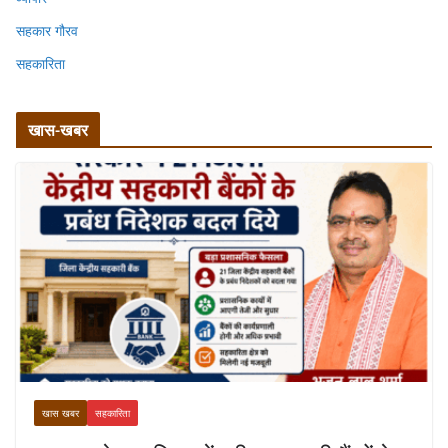
सहकार गौरव
सहकारिता
खास-खबर
खास खबर
सहकारिता