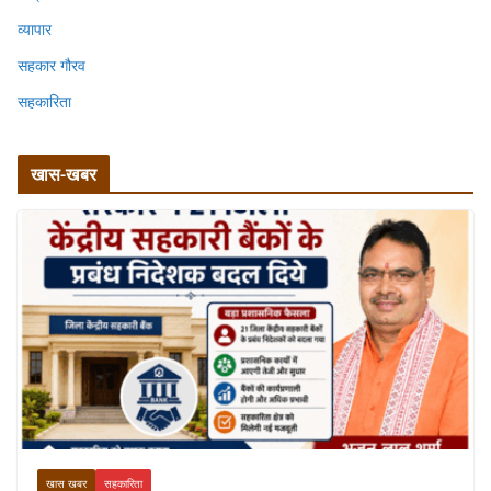
व्यापार
सहकार गौरव
सहकारिता
खास-खबर
खास खबर
सहकारिता