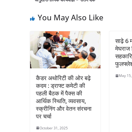
You May Also Like
साढ़े 6
मेघराज 
सहकारित
फुलफ्लेश
May 15,
कैडर अथोरिटी की ओर बढ़े
कदम : ड्राफ्ट कमेटी की
पहली बैठक में पैक्स की
आर्थिक स्थिति, व्यवसाय,
स्क्रीनिंग और वेतन संरचना
पर चर्चा
October 31, 2025