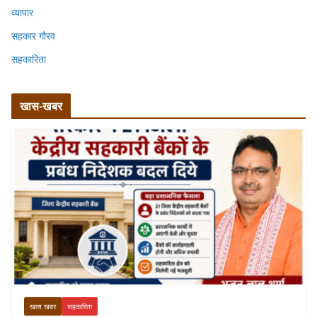
व्यापार
सहकार गौरव
सहकारिता
खास-खबर
खास खबर
सहकारिता