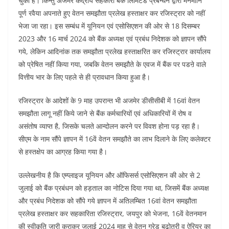
चुका है। किन्तु अजमेर केंद्रीय सहकारी बैंक लिमिटेड प्रबन्धन द्वारा मनमानि
पूर्ण रवैया अपनाते हुए वेतन समझौता प्रलेख हस्ताक्षर कर रजिस्ट्रार को नहीं
भेजा जा रहा। इस सम्बंध में यूनियन एवं एसोसिएशन की ओर से 18 दिसम्बर
2023 और 16 मार्च 2024 को बैंक अध्यक्ष एवं प्रबंध निदेशक को ज्ञापन सौंपे
गये, लेकिन आदिनांक तक समझौता प्रलेख हस्ताक्षरित कर रजिस्ट्रार कार्यालय
को प्रेषित नहीं किया गया, जबकि वेतन समझौते के एवज में बैंक पर पडऩे वाले
वित्तीय भार के लिए पहले से ही प्रावधान किया हुआ है।
रजिस्ट्रार के आदेशों के 9 माह उपरान्त भी अजमेर डीसीसीबी में 16वां वेतन
समझौता लागू नहीं किये जाने से बैंक कर्मचारियों एवं अधिकारियों में रोष व
असंतोष व्याप्त है, जिसके चलते आन्दोलन करने पर विवश होना पड़ रहा है।
सीएम के नाम सौंपे ज्ञापन में 16वें वेतन समझौते का लाभ दिलाने के लिए कलेक्टर
से हस्तक्षेप का आग्रह किया गया है।
उल्लेखनीय है कि एम्प्लाइज यूनियन और ऑफिसर्स एसोसिएशन की ओर से 2
जुलाई को बैंक प्रबंधन को हड़ताल का नोटिस दिया गया था, जिसमें बैंक अध्यक्ष
और प्रबंध निदेशक को सौंपे गये ज्ञापन में अतिलम्बित 16वां वेतन समझौता
प्रलेख हस्ताक्षर कर सहकारिता रजिस्ट्रार, जयपुर को भेजना, 16वें वेतनमान
की स्वीकृति जारी कराकर जुलाई 2024 माह से वेतन ग्रेड बढोतरी व ऐरियर का