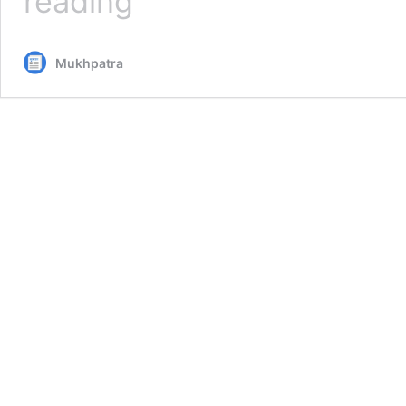
reading
सहकारिता
वर्ष
का
Mukhpatra
समारोहपूर्वक
होगा
समापन,
उत्कृष्ट
कार्य
करने
वाली
सहकारी
समितियां
होंगी
पुरस्कृत