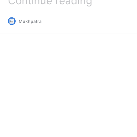
Continue reading
बैंक
की
वार्षिक
Mukhpatra
आमसभा
में
सहायक
व्यवस्थापकों
को
वित्तीय
अधिकार
देने
पर
लगी
मुहर