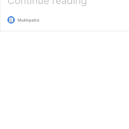
Continue reading
समितियों
से
अभ्यर्थना
Mukhpatra
मिलने
पर
सहकारी
भर्ती
बोर्ड
व्यवस्थापकों
की
भर्ती
करेगा
:
दक