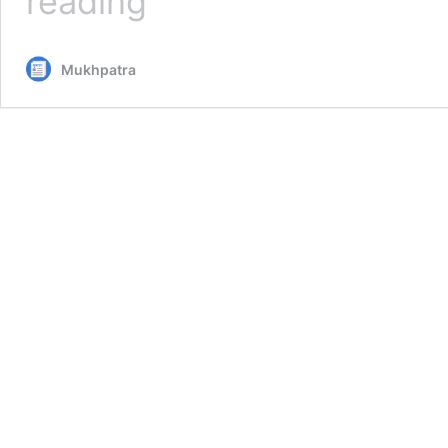
reading
सोसाइटी
में
करोड़ों
Mukhpatra
रुपये
के
गबन
मामले
में
सहायक
व्यवस्थापक
28
फरवरी
तक
पुलिस
रिमांड
पर