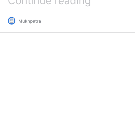
Continue reading
हजार
करोड़
रुपये
Mukhpatra
के
रिकार्ड
सहकारी
फसली
ऋण
वितरण
की
घोषणा,
35
लाख
किसान
लाभान्वित
होंगे